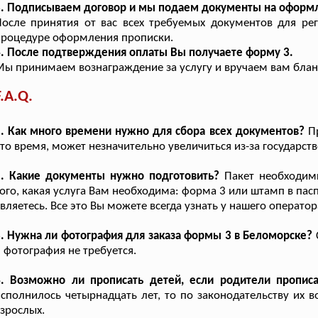
3. Подписываем договор и мы подаем документы на оформ
осле принятия от вас всех требуемых документов для ре
процедуре оформления прописки.
. После подтверждения оплаты Вы получаете форму 3.
ы принимаем вознаграждение за услугу и вручаем вам бланк
F.A.Q.
. Как много времени нужно для сбора всех документов?
Пр
то время, может незначительно увеличиться из-за государст
2. Какие документы нужно подготовить?
Пакет необходимы
ого, какая услуга Вам необходима: форма 3 или штамп в пасп
вляетесь. Все это Вы можете всегда узнать у нашего операто
. Нужна ли фотография для заказа формы 3 в Беломорске?
 фотография не требуется.
4. Возможно ли прописать детей, если родители пропис
сполнилось четырнадцать лет, то по законодательству их 
зрослых.