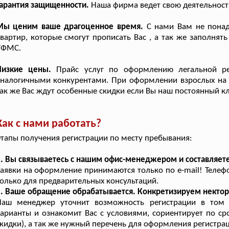
арантия защищенности.
Наша фирма ведет свою деятельность
Мы ценим ваше драгоценное время.
С нами Вам не понад
вартир, которые смогут прописать Вас , а так же заполня
УФМС.
Низкие цены.
Прайс услуг по оформлению легальной ре
налогичными конкурентами. При оформлении взрослых на ср
ак же Вас ждут особенные скидки если Вы наш постоянный кл
Как с нами работать?
тапы получения регистрации по месту пребывания:
. Вы связываетесь с нашим офис-менеджером и составляете
аявки на оформление принимаются только по e-mail! Телеф
олько для предварительных консультаций.
2. Ваше обращение обрабатывается. Конкретизируем некто
Наш менеджер уточнит возможность регистрации в том
арианты и ознакомит Вас с условиями, сориентирует по сро
кидки), а так же нужный перечень для оформления регистра