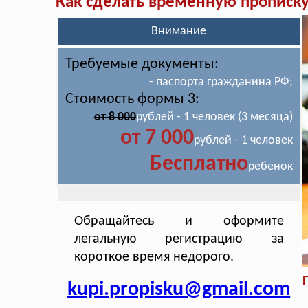
Как сделать временную прописк
Внимание
Требуемые документы:
- паспорта гражданина РФ;
Стоимость формы 3:
от 8 000
рублей - 1 человек (3 месяца)
от 7 000
рублей - 1 человек
Бесплатно
ребенок
Обращайтесь и оформите
легальную регистрацию за
короткое время недорого.
kupi.propisku@gmail.com