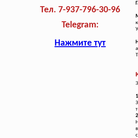
Г
Тел. 7-937-796-30-96
к
Telegram:
Нажмите тут
а
Т
Э
1
З
т
в
с