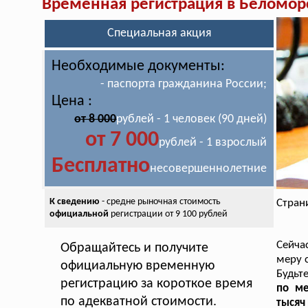
Временная регистрация в Беломор
Специальная акция
Необходимые документы:
- паспорта гражданина России;
Цена :
от 8 000
рублей - 1 человек (90 дней)
от 7 000
рублей - 1 взрослый
Бесплатно
несовершеннолетние
К сведению
- средне рыночная стоимость
Стран
официальной
регистрации от 9 100 рублей
Сейча
Обращайтесь и получите
меру 
официальную временную
Будьт
регистрацию за короткое время
по ме
по адекватной стоимости.
тысяч