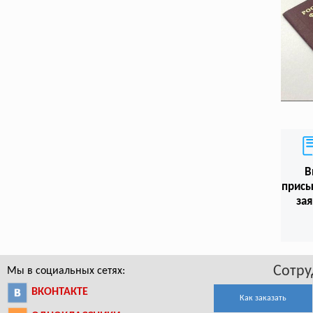
В
присы
зая
Сотру
Мы в социальных сетях:
ВКОНТАКТЕ
Как заказать