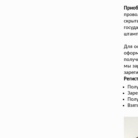
Приоб
прово
скры
госуд
штамп
Для о
оформ
получ
мы за
зарег
Регис
Полу
Заре
Пол
Взят