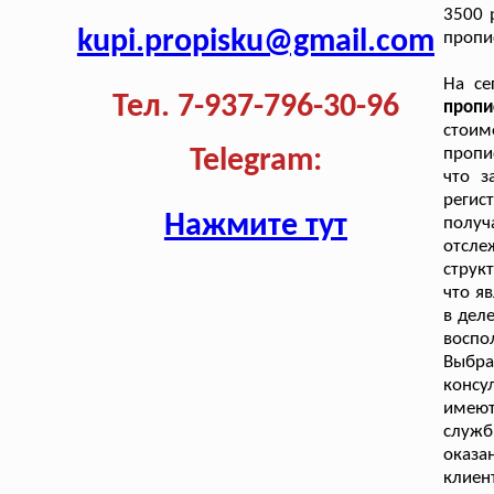
3500 
kupi.propisku@gmail.com
пропис
На се
Тел. 7-937-796-30-96
проп
стоим
пропи
Telegram:
что з
регис
Нажмите тут
получ
отсле
струк
что я
в дел
воспо
Выбр
консу
имеют
служб
оказа
клиен